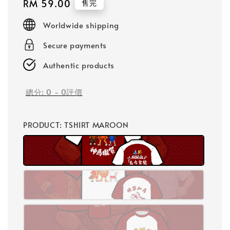
Regular
RM 59.00
售完
price
Worldwide shipping
Secure payments
Authentic products
總分:
0
-
0
評價
PRODUCT
: TSHIRT MAROON