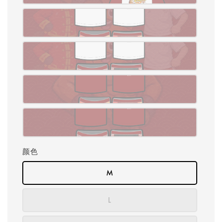
颜色
M
L