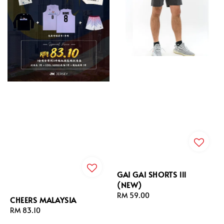
GAI GAI SHORTS lll
(NEW)
Regular
RM 59.00
CHEERS MALAYSIA
price
Regular
RM 83.10
price