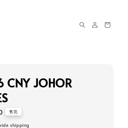
6 CNY JOHOR
ES
0
售完
ide shipping