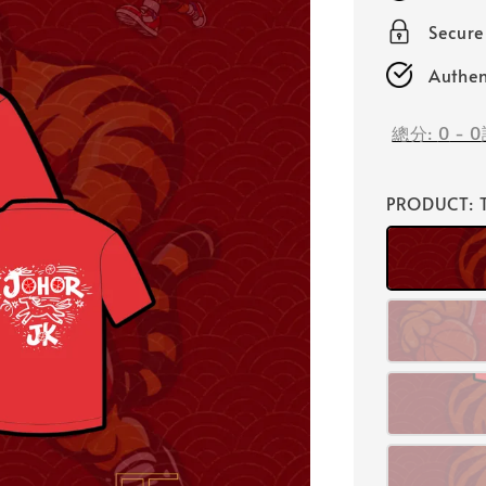
Secur
Authen
總分:
0
-
0
PRODUCT
: