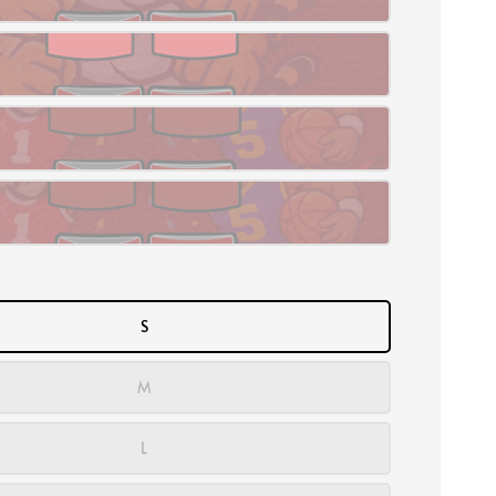
S
M
L