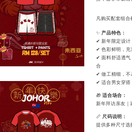
凡购买配套组合
✨
产品特色：
✔ 新年限定设计
✔ 色彩鲜明，
✔ 面料舒适透气
合
✔ 做工精细，
✔ 适合男女穿搭
🎁
适合场合：
新年拜访亲友｜
📏
尺码说明：
提供多种尺寸选