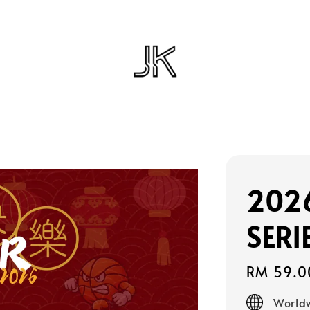
202
SERI
Regular
RM 59.0
price
Worldw