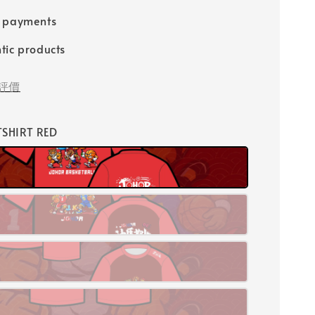
e payments
tic products
評價
 TSHIRT RED