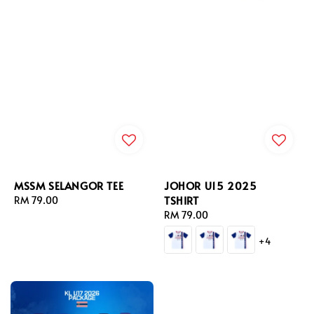
MSSM SELANGOR TEE
JOHOR U15 2025
TSHIRT
Regular
RM 79.00
price
Regular
RM 79.00
price
+4