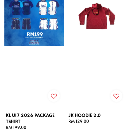
KL U17 2026 PACKAGE
JK HOODIE 2.0
TSHIRT
Regular
RM 129.00
Regular
RM 199.00
price