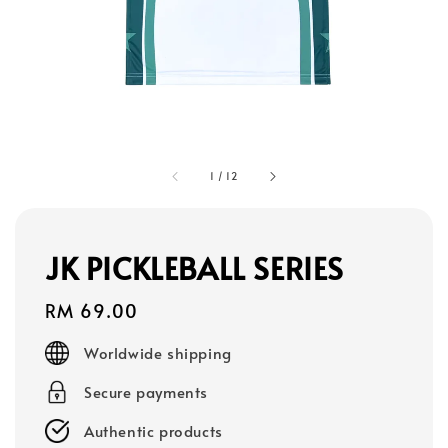
1
/
12
JK PICKLEBALL SERIES
Regular
RM 69.00
price
Worldwide shipping
Secure payments
Authentic products