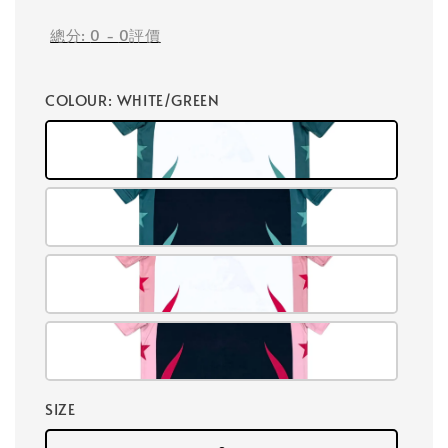
總分:
0
-
0
評價
COLOUR
: WHITE/GREEN
SIZE