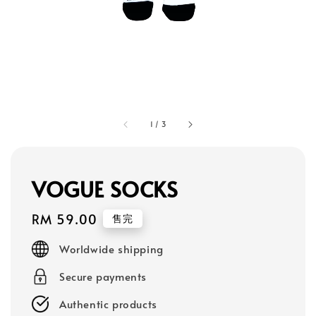
1
/
3
VOGUE SOCKS
Regular
RM 59.00
售完
price
Worldwide shipping
Secure payments
Authentic products