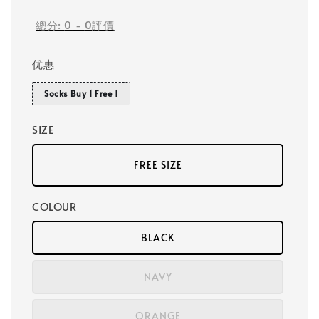
總分:
0
-
0
評價
优惠
Socks Buy 1 Free 1
SIZE
FREE SIZE
COLOUR
BLACK
NAVY
ORANGE