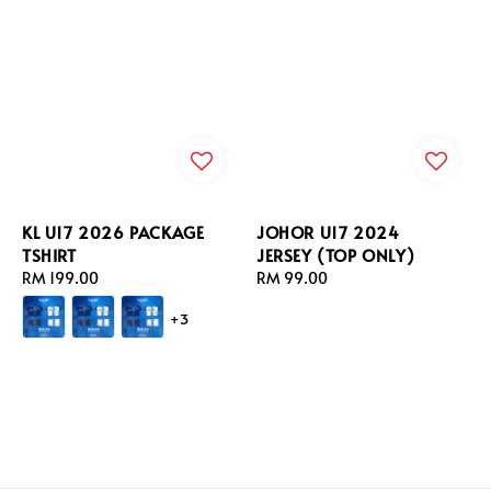
KL U17 2026 PACKAGE
JOHOR U17 2024
TSHIRT
JERSEY (TOP ONLY)
Regular
RM 199.00
Regular
RM 99.00
price
price
+3