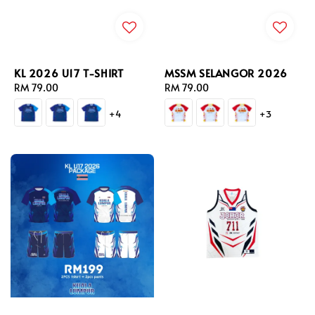
KL 2026 U17 T-SHIRT
MSSM SELANGOR 2026
Regular
RM 79.00
Regular
RM 79.00
price
price
+4
+3