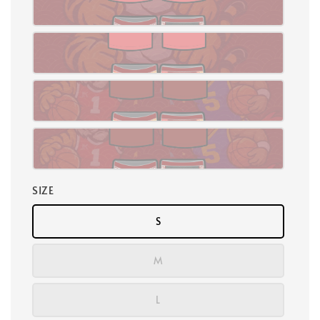
SIZE
S
M
L