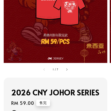
1
/
7
2026 CNY JOHOR SERIES
Regular
RM 59.00
售完
price