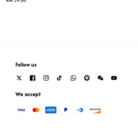
Regular
RM 59.00
price
Follow us
We accept