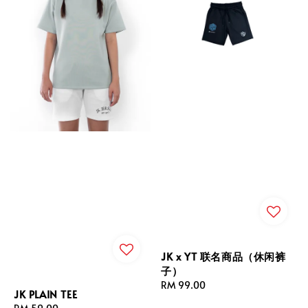
JK x YT 联名商品（休闲裤
子）
Regular
RM 99.00
JK PLAIN TEE
price