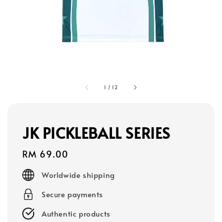
1
/
12
JK PICKLEBALL SERIES
Regular
RM 69.00
price
Worldwide shipping
Secure payments
Authentic products