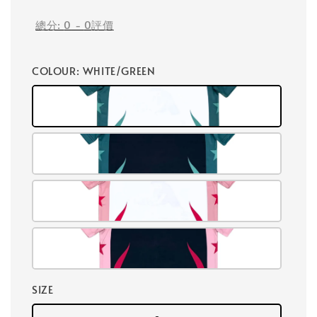
總分:
0
-
0
評價
COLOUR
: WHITE/GREEN
SIZE