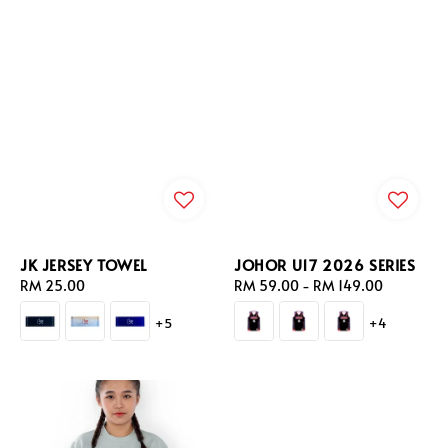
JK JERSEY TOWEL
JOHOR U17 2026 SERIES
Regular
RM 25.00
Regular
RM 59.00
-
RM 149.00
price
price
+5
+4