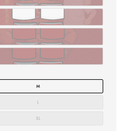
M
L
XL