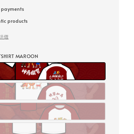
e payments
tic products
評價
 TSHIRT MAROON