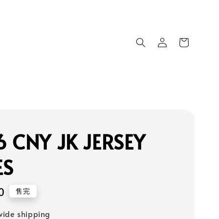
 CNY JK JERSEY
ES
0
售完
ide shipping