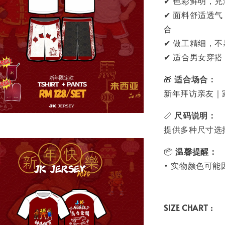
✔ 色彩鲜明，
✔ 面料舒适透气
合
✔ 做工精细，
✔ 适合男女穿搭
🎁
适合场合：
新年拜访亲友｜
📏
尺码说明：
提供多种尺寸选
📦
温馨提醒：
• 实物颜色可
SIZE CHART :