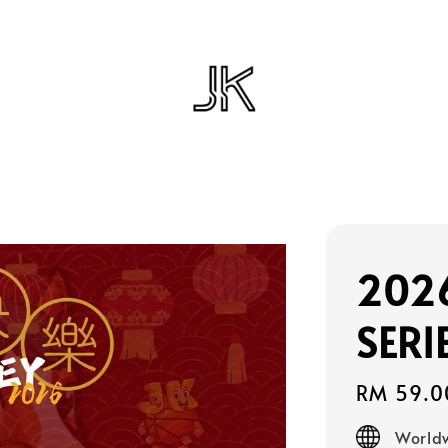
2026
SERI
Regular
RM 59.0
price
Worldw