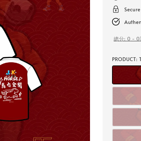
Secur
Authen
總分:
0
-
0
PRODUCT
: