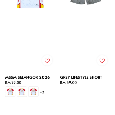
MSSM SELANGOR 2026
GREY LIFESTYLE SHORT
Regular
RM 79.00
Regular
RM 59.00
price
price
+3