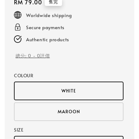
Regular
RM 79.00
售完
price
Worldwide shipping
Secure payments
Authentic products
總分:
0
-
0
評價
COLOUR
WHITE
MAROON
SIZE